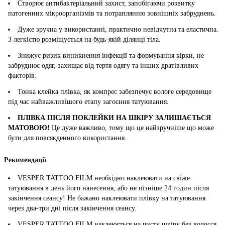
Створює антибактеріальний захист, запобігаючи розвитку
патогенних мікроорганізмів та потраплянню зовнішніх забруднень.
Дуже зручна у використанні, практично невідчутна та еластична.
З легкістю розміщується на будь-якій ділянці тіла.
Знижує ризик виникнення інфекції та формування кірки, не
забруднює одяг, захищає від тертя одягу та інших дратівливих
факторів.
Тонка клейка плівка, як компрес забезпечує вологе середовище
під час найважливішого етапу загоєння татуювання.
ПЛІВКА ПІСЛЯ ПОКЛЕЙКИ НА ШКІРУ ЗАЛИШАЄТЬСЯ
МАТОВОЮ!
Це дуже важливо, тому що це найзручніше що може
бути для повсякденного використання.
Рекомендації
:
VESPER TATTOO FILM необхідно наклеювати на свіже
татуювання в день його нанесення, або не пізніше 24 годин після
закінчення сеансу! Не бажано наклеювати плівку на татуювання
через два-три дні після закінчення сеансу.
VESPER TATTOO FILM наклеюється на чисту шкіру без волосся.