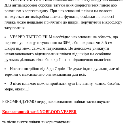
Для антимікробної обробки татуювання скористайтеся піною або
розчином хлоргексидину. При наклеюванні плівки на волосся
знижується антимікробна захисна функція, оскільки на волоссі
плівка може нещільно прилягати до шкіри, порушуючи мікрофлору
татуювання.
VESPER TATTOO FILM необхідно наклеювати на область, що
перевищує площу татуювання на 30%, або покриваючи 3-5 см.
шкіри від межі свіжого татуювання. Це допоможе уникнути
незапланованого відклеювання плівки від шкіри на особливо
рухомих ділянках тіла або в країнах із підвищеною вологістю.
Носити потрібно від 5 до 7 днів. Це дуже індивідуально, але ці
терміни є максимально оптимальними для всіх
З цією плівкою можна приймати душ (не ванну, лазню, басейн,
море, океан...)
РЕКОМЕНДУЄМО перед наклеюванням плівки застосовувати
Кровоспинний засіб NOBLOOD VESPER
та після зняття плівки використовувати