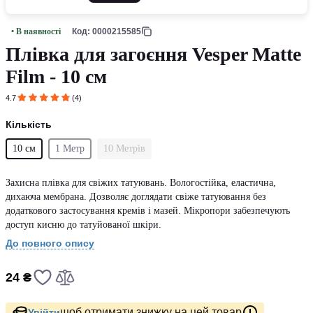
• В наявності
Код: 0000215585
Плівка для загоєння Vesper Matte
Film - 10 см
4.7
(4)
Кількість
10 см
1 Метр
10 Метрів
Захисна плівка для свіжих татуювань. Вологостійка, еластична,
дихаюча мембрана. Дозволяє доглядати свіже татуювання без
додаткового застосування кремів і мазей. Мікропори забезпечують
доступ кисню до татуйованої шкіри.
До повного опису
24 ₴
щоб отримати знижку на цей товар
Увійти