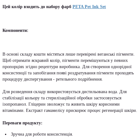
Цей колір входить до набору фарб
PETA Pet Ink Set
Компоненти:
В основі складу кошти містяться лише перевірені веганські пігменти.
Щоб отримати яскравий колір, пігменти перемішуються у певних
пропорціях згідно рецептури виробника. Для створення однорідної
консистенції та запобігання появі роздратування пігменти проходять
процедуру диспергування - ретельного подрібнення.
Для розведення складу використовується дистильована вода. Для
стабілізації кольору та стерилізаційної обробки застосовується
ізопропанол. Гліцерин зволожує та живить шкіру корисними
вітамінами. Екстракт гамамелісу прискорює процес регенерації шкіри.
Переваги продукту:
Зручна для роботи консистенція.