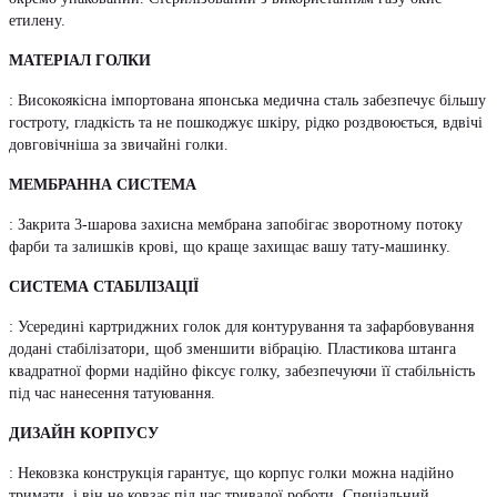
етилену.
МАТЕРІАЛ ГОЛКИ
: Високоякісна імпортована японська медична сталь забезпечує більшу
гостроту, гладкість та не пошкоджує шкіру, рідко роздвоюється, вдвічі
довговічніша за звичайні голки.
МЕМБРАННА СИСТЕМА
: Закрита 3-шарова захисна мембрана запобігає зворотному потоку
фарби та залишків крові, що краще захищає вашу тату-машинку.
СИСТЕМА СТАБІЛІЗАЦІЇ
: Усередині картриджних голок для контурування та зафарбовування
додані стабілізатори, щоб зменшити вібрацію. Пластикова штанга
квадратної форми надійно фіксує голку, забезпечуючи її стабільність
під час нанесення татуювання.
ДИЗАЙН КОРПУСУ
: Нековзка конструкція гарантує, що корпус голки можна надійно
тримати, і він не ковзає під час тривалої роботи. Спеціальний