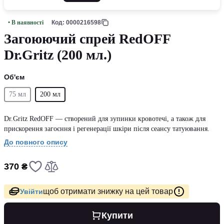
• В наявності
Код: 0000216598
Загоюючий спрей RedOFF
Dr.Gritz (200 мл.)
Об'єм
75 мл
200 мл
Dr.Gritz RedOFF — створений для зупинки кровотечі, а також для
прискорення загоєння і регенерації шкіри після сеансу татуювання.
До повного опису
370 ₴
щоб отримати знижку на цей товар
Увійти
Купити