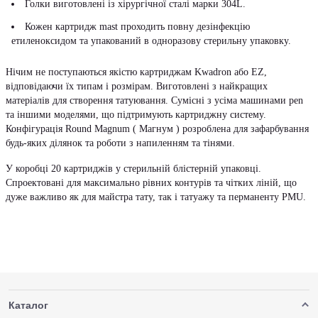
Голки виготовлені із хірургічної сталі марки 304L.
Кожен картридж mast проходить повну дезінфекцію
етиленоксидом та упакований в одноразову стерильну упаковку.
Нічим не поступаються якістю картриджам Kwadron або EZ,
відповідаючи їх типам і розмірам. Виготовлені з найкращих
матеріалів для створення татуювання. Сумісні з усіма машинами pen
та іншими моделями, що підтримують картриджну систему.
Конфігурація Round Magnum ( Магнум ) розроблена для зафарбування
будь-яких ділянок та роботи з напиленням та тінями.
У коробці 20 картриджів у стерильній блістерній упаковці.
Спроектовані для максимально рівних контурів та чітких ліній, що
дуже важливо як для майстра тату, так і татуажу та перманенту PMU.
Каталог