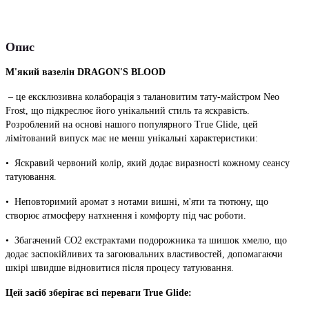
Опис
М'який вазелін DRAGON'S BLOOD
– це ексклюзивна колаборація з талановитим тату-майстром Neo
Frost, що підкреслює його унікальний стиль та яскравість.
Розроблений на основі нашого популярного True Glide, цей
лімітований випуск має не менш унікальні характеристики:
• Яскравий червоний колір, який додає виразності кожному сеансу
татуювання.
• Неповторимий аромат з нотами вишні, м'яти та тютюну, що
створює атмосферу натхнення і комфорту під час роботи.
• Збагачений СО2 екстрактами подорожника та шишок хмелю, що
додає заспокійливих та загоювальних властивостей, допомагаючи
шкірі швидше відновитися після процесу татуювання.
Цей засіб зберігає всі переваги True Glide: