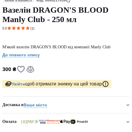
Немає в наявнсті
Код: 0000217059
Вазелін DRAGON'S BLOOD
Manly Club - 250 мл
5.0
(1)
М'який вазелін DRAGON'S BLOOD від компанії Manly Club
До повного опису
300 ₴
щоб отримати знижку на цей товар
Увійти
Доставка в
Ваше місто
Оплата