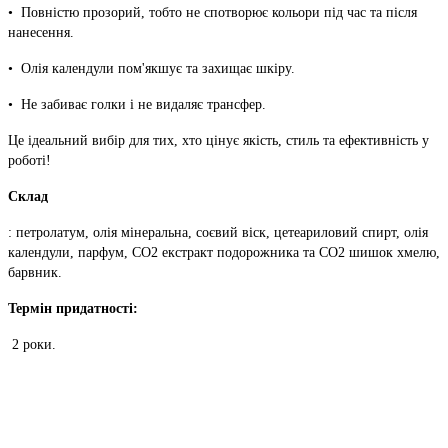
• Повністю прозорий, тобто не спотворює кольори під час та після
нанесення.
• Олія календули пом'якшує та захищає шкіру.
• Не забиває голки і не видаляє трансфер.
Це ідеальний вибір для тих, хто цінує якість, стиль та ефективність у
роботі!
Склад
: петролатум, олія мінеральна, соєвий віск, цетеариловий спирт, олія
календули, парфум, СО2 екстракт подорожника та СО2 шишок хмелю,
барвник.
Термін придатності:
2 роки.