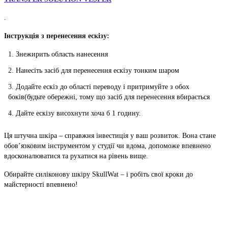
.
Інструкція з перенесення ескізу:
Знежирить область нанесення
Нанесіть засіб для перенесення ескізу тонким шаром
Додайте ескіз до області переводу і притримуйте з обох
боків(будьте обережні, тому що засіб для перенесення вбирається
Дайте ескізу висохнути хоча б 1 годину.
Ця штучна шкіра – справжня інвестиція у ваш розвиток. Вона стане
обов’язковим інструментом у студії чи вдома, допоможе впевнено
вдосконалюватися та рухатися на рівень вище.
Обирайте силіконову шкіру SkullWat – і робіть свої кроки до
майстерності впевнено!