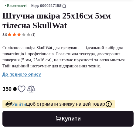
• В наявності
Код: 0000217158
Штучна шкіра 25х16см 5мм
тілесна SkullWat
3.0
(1)
Силіконова шкіра SkullWat для тренувань — ідеальний вибір для
початківців і професіоналів. Реалістична текстура, двостороння
поверхня (5 мм, 25×16 см), не втрачає пружності та легко миється.
Твій надійний інструмент для відпрацювання технік.
До повного опису
350 ₴
щоб отримати знижку на цей товар
Увійти
Купити