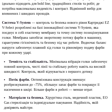
ідеально підходить для bold line, традиційних стилів та робіт, де
потрібна максимальна видимість і контраст. Відмінний вибір для
впевнених і швидких проходів.
Система V-System
— контроль та безпека нового рівня Картриджі EZ
V-Select розроблені на базі інноваційної системи V-System, яка
поєднує в собі еластичну мембрану та точну систему позиціонування
голки. Мембрана запобігає зворотному потоку фарби в машинку,
гарантуючи гігієнічність та безпеку під час роботи. Водночас баланс
напруги забезпечує плавний хід голки та рівномірну подачу фарби
при кожному ударі.
Точність та стабільність.
Мінімальна вібрація голки забезпечує
повний контроль, чисті лінії та стабільну роботу навіть на високій
швидкості. Контроль, який відчувається з першого дотику.
Потік фарби.
Оптимізована конструкція зменшує
розбризкування до –75%, збільшує запас фарби та покращує її
насичення в шкірі. Більше фарби в роботі — менше втрат.
Матеріали та безпека.
Хірургічна сталь, медичний пластик, EO
Gas стерилізація та індивідуальне пакування. Надійність, якій
довіряють майстри.