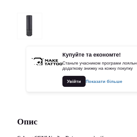
Купуйте та економте!
Станьте учасником програми лояльно
додаткову знижку на кожну покупку
Увійти
Показати більше
Опис