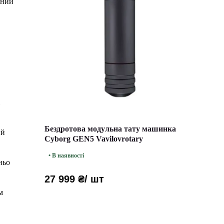
вний
Бездротова модульна тату машинка
ий
Cyborg GEN5 Vavilovrotary
• В наявності
ньо
27 999 ₴
/ шт
м