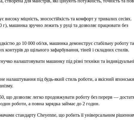
, створена для майстрів, які цінують потужність, точність та по
 високу міцність, зносостійкість та комфорт у тривалих сесіях.
10 г), машинка зручно лежить у руці та дозволяє працювати без
істю до 10 000 об/хв, машинка демонструє стабільну роботу та
х контурів до щільного зафарбування, тіней і складних стилів.
 гнучко налаштовувати машинку під різні техніки та індивідуальні
чне налаштування під будь-який стиль роботи, а якісний японськ
анізму.
0, що дозволяє легко продовжувати роботу без перерв — достат
один роботи, а повна зарядка займає до 2 годин.
мачами стандарту Cheyenne, що робить її універсальним рішення