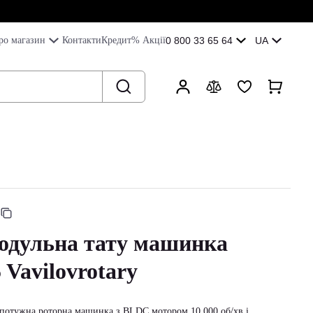
ро магазин
Контакти
Кредит
% Акції
0 800 33 65 64
UA
модульна тату машинка
Vavilovrotary
 потужна роторна машинка з BLDC мотором 10 000 об/хв і