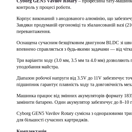
Cyborg GEN5 Vavilov Rotary
– професійна тату-машинка
контроль у процесі роботи.
Корпус виконаний з анодованого алюмінію, що забезпечує
Завдяки продуманій ергономіці та збалансованій вазі (2
перевантаження.
Оснащена сучасним безщітковим двигуном BLDC зі швидк
впевнено справляється з будь-якими задачами — від чітки
Три варіанти ходу (3.0 мм, 3.5 мм та 4.0 мм) дозволяють
уподобання майстра.
Діапазон робочої напруги від 3.5V до 11V забезпечує то
підшипник гарантує плавність ходу та довговічність мех
Машинка працює від змінних акумуляторів формату 1835
замінити батарею. Один акумулятор забезпечує до 8–10 г
Cyborg GEN5 Vavilov Rotary сумісна з одноразовими три
для більшості сучасних картриджів.
Комплектація