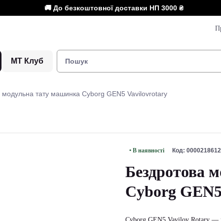
🚚 До безкоштовної доставки НП
3000 ₴
П
МТ Клуб
 модульна тату машинка Cyborg GEN5 Vavilovrotary
• В наявності
Код: 0000218612
Бездротова 
Cyborg GEN5 
Cyborg GEN5 Vavilov Rotary —