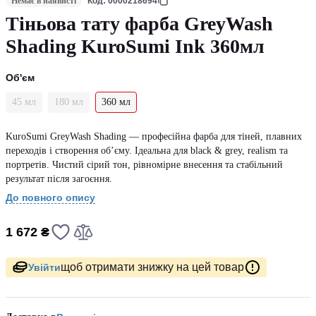
Немає в наявнсті
Код: 0000218694
Тіньова тату фарба GreyWash
Shading KuroSumi Ink 360мл
Об'єм
45 мл
180 мл
360 мл
KuroSumi GreyWash Shading — професійна фарба для тіней, плавних
переходів і створення об’єму. Ідеальна для black & grey, realism та
портретів. Чистий сірий тон, рівномірне внесення та стабільний
результат після загоєння.
До повного опису
1 672 ₴
щоб отримати знижку на цей товар
Увійти