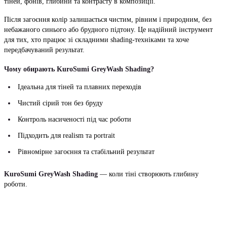
тіней, фонів, глибини та контрасту в композиції.
Після загоєння колір залишається чистим, рівним і природним, без
небажаного синього або брудного підтону. Це надійний інструмент
для тих, хто працює зі складними shading-техніками та хоче
передбачуваний результат.
Чому обирають KuroSumi GreyWash Shading?
Ідеальна для тіней та плавних переходів
Чистий сірий тон без бруду
Контроль насиченості під час роботи
Підходить для realism та portrait
Рівномірне загоєння та стабільний результат
KuroSumi GreyWash Shading
— коли тіні створюють глибину
роботи.