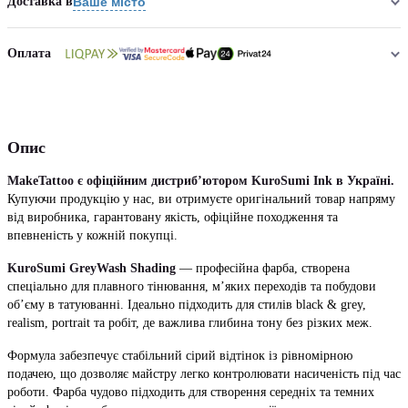
Доставка в
Ваше місто
Оплата
Опис
MakeTattoo є офіційним дистриб’ютором KuroSumi Ink в Україні.
Купуючи продукцію у нас, ви отримуєте оригінальний товар напряму
від виробника, гарантовану якість, офіційне походження та
впевненість у кожній покупці.
KuroSumi GreyWash Shading
— професійна фарба, створена
спеціально для плавного тінювання, м’яких переходів та побудови
об’єму в татуюванні. Ідеально підходить для стилів black & grey,
realism, portrait та робіт, де важлива глибина тону без різких меж.
Формула забезпечує стабільний сірий відтінок із рівномірною
подачею, що дозволяє майстру легко контролювати насиченість під час
роботи. Фарба чудово підходить для створення середніх та темних