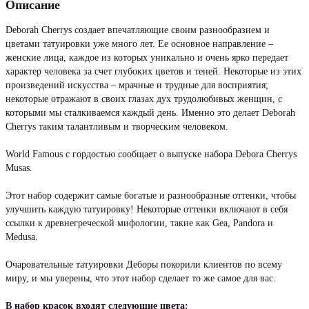
Описание
Deborah Cherrys создает впечатляющие своим разнообразием и
цветами татуировки уже много лет. Ее основное направление –
женские лица, каждое из которых уникально и очень ярко передает
характер человека за счет глубоких цветов и теней. Некоторые из этих
произведений искусства – мрачные и трудные для восприятия;
некоторые отражают в своих глазах дух трудолюбивых женщин, с
которыми мы сталкиваемся каждый день. Именно это делает Deborah
Cherrys таким талантливым и творческим человеком.
World Famous с гордостью сообщает о выпуске набора Debora Cherrys
Musas.
Этот набор содержит самые богатые и разнообразные оттенки, чтобы
улучшить каждую татуировку! Некоторые оттенки включают в себя
ссылки к древнегреческой мифологии, такие как Gea, Pandora и
Medusa.
Очаровательные татуировки Деборы покорили клиентов по всему
миру, и мы уверены, что этот набор сделает то же самое для вас.
В набор красок входят следующие цвета: