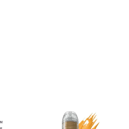
им
ки