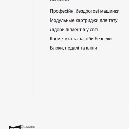
Професійні бездротові машинки
Модульные картриджи для тату
Лідери пігментів у свті
Косметика та засоби безпеки
Блоки, педалі та кліпи
Создано