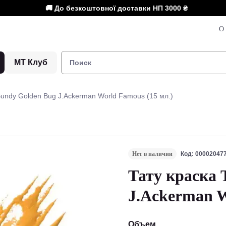
🚚 До безкоштовної доставки НП
3000 ₴
О 
МТ Клуб
Bundy Golden Bug J.Ackerman World Famous (15 мл.)
Нет в наличии
Код: 00002047
Тату краска 
J.Ackerman W
Объем