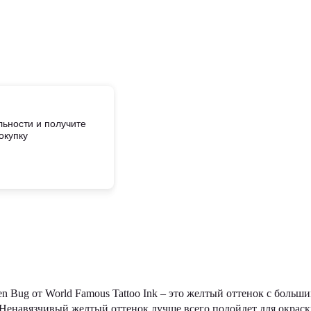
ьности и получите
окупку
n Bug от World Famous Tattoo Ink – это желтый оттенок с больш
. Ненавязчивый желтый оттенок лучше всего подойдет для окрас