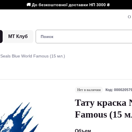
🚚 До безкоштовної доставки НП
3000 ₴
О 
МТ Клуб
 Seals Blue World Famous (15 мл.)
Нет в наличии
Код: 00002057
Тату краска 
Famous (15 м
Объем