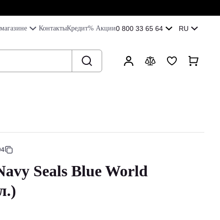
магазине
Контакты
Кредит
% Акции
0 800 33 65 64
RU
94
Navy Seals Blue World
л.)