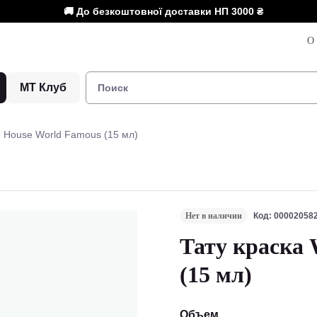
🚚 До безкоштовної доставки НП
3000 ₴
О 
МТ Клуб
e House World Famous (15 мл)
Нет в наличии
Код: 00002058
Тату краска 
(15 мл)
Объем