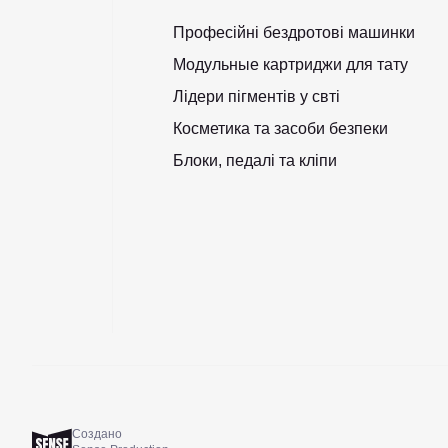
Професійні бездротові машинки
Модульные картриджи для тату
Лідери пігментів у свті
Косметика та засоби безпеки
Блоки, педалі та кліпи
Создано