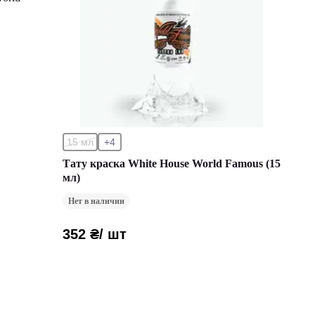
15 мл
+4
Тату краска White House World Famous (15
мл)
Нет в наличии
352 ₴
/ шт