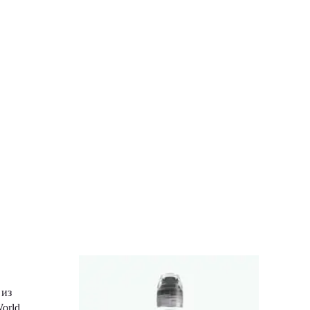
 из
orld