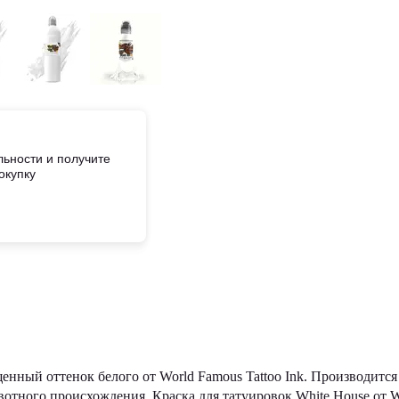
ьности и получите
окупку
щенный оттенок белого от World Famous Tattoo Ink. Производится
отного происхождения. Краска для татуировок White House от W