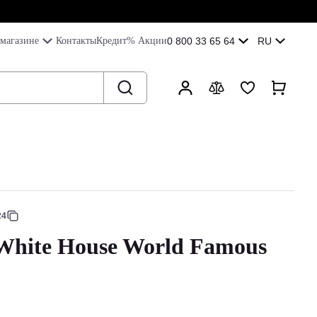
магазине
Контакты
Кредит
% Акции
0 800 33 65 64
RU
24
White House World Famous