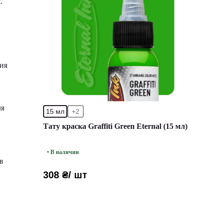
.
ния
ля
15 мл
+2
Тату краска Graffiti Green Eternal (15 мл)
• В наличии
в
308 ₴
/ шт