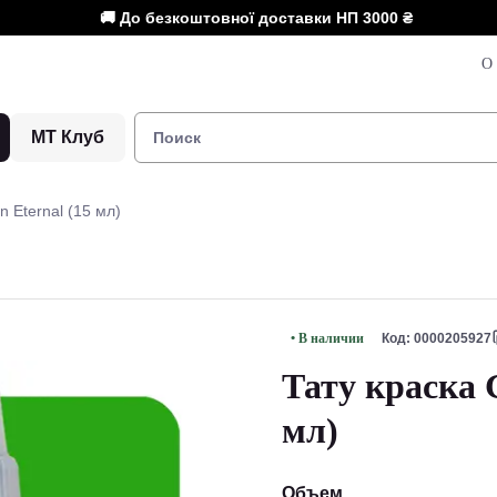
🚚 До безкоштовної доставки НП
3000 ₴
О 
МТ Клуб
en Eternal (15 мл)
• В наличии
Код: 0000205927
Тату краска G
мл)
Объем