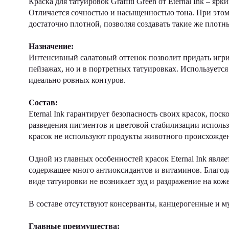
Краска для татуировок Graffiti Green от Eternal Ink – я
Отличается сочностью и насыщенностью тона. При этом в
достаточно плотной, позволяя создавать такие же плотн
Назначение:
Интенсивный салатовый оттенок позволит придать игрив
пейзажах, но и в портретных татуировках. Используется
идеально ровных контуров.
Состав:
Eternal Ink гарантирует безопасность своих красок, по
разведения пигментов и цветовой стабилизации использ
красок не используют продукты животного происхождени
Одной из главных особенностей красок Eternal Ink являе
содержащее много антиоксидантов и витаминов. Благода
виде татуировки не возникает зуд и раздражение на коже
В составе отсутствуют консерванты, канцерогенные и м
Главные преимущества: