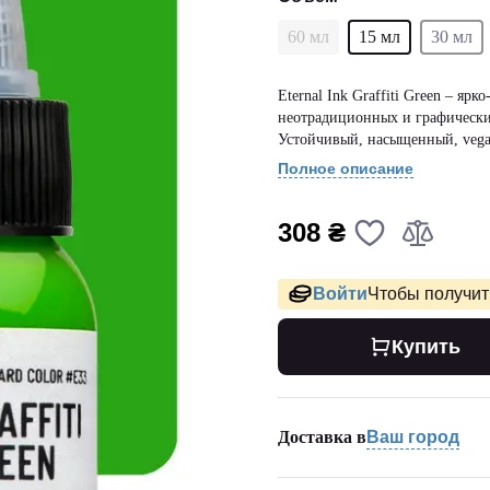
60 мл
15 мл
30 мл
Eternal Ink Graffiti Green – я
неотрадиционных и графических 
Устойчивый, насыщенный, vegan
Полное описание
308 ₴
Войти
Чтобы получить
Купить
Доставка в
Ваш город