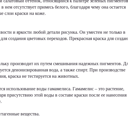
ркий салатовый оттенок, относящийся к палитре зеленых пигментов
 нем отсутствует примесь белого, благодаря чему она остается
ые слои краски на коже.
ости и яркости любой детали рисунка. Он уместен не только в
 для создания цветовых переходов. Прекрасная краска для созда
скольку производит их путем смешивания надежных пигментов. Д
уется деионизированная вода, а также спирт. При производстве
я, краска не тестируется на животных.
тся использование воды гамамелиса. Гамамелис – это растение,
ря присутствию этой воды в составе краски после ее нанесения 
.
утагенные вещества.