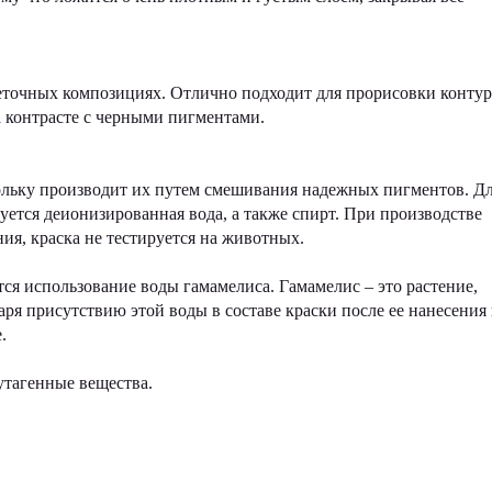
еточных композициях. Отлично подходит для прорисовки конту
а контрасте с черными пигментами.
скольку производит их путем смешивания надежных пигментов. Д
уется деионизированная вода, а также спирт. При производстве
я, краска не тестируется на животных.
тся использование воды гамамелиса. Гамамелис – это растение,
ря присутствию этой воды в составе краски после ее нанесения 
.
утагенные вещества.