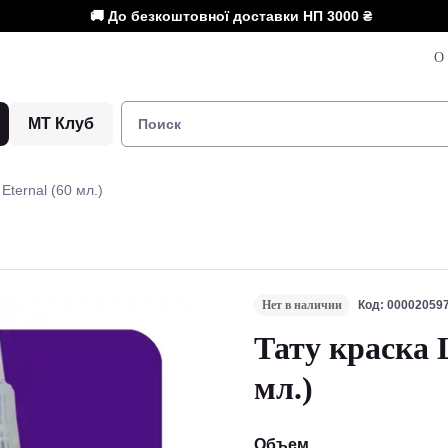
🚚 До безкоштовної доставки НП
3000 ₴
О 
МТ Клуб
 Eternal (60 мл.)
Нет в наличии
Код: 00002059
Тату краска L
мл.)
Объем