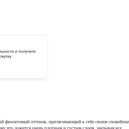
ьности и получите
окупку
ветлый фиолетовый оттенок, притягивающий к себе своим спокойны
му что ложится очень плотным и густым слоем, закрывая все