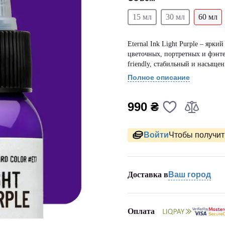
15 мл
30 мл
60 мл
Eternal Ink Light Purple – ярк
цветочных, портретных и фэнтез
friendly, стабильный и насыщен
Полное описание
990 ₴
Войти
Чтобы получить
Доставка в
Ваш город
Оплата