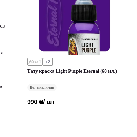
ров
ля
60 мл
+2
Тату краска Light Purple Eternal (60 мл.)
в
Нет в наличии
990 ₴
/ шт