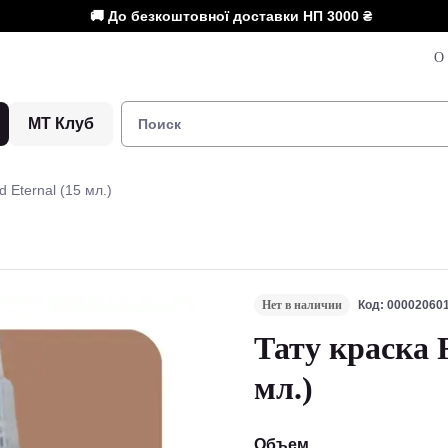
🚚 До безкоштовної доставки НП
3000 ₴
О 
МТ Клуб
d Eternal (15 мл.)
Нет в наличии
Код: 00002060
Тату краска F
мл.)
Объем