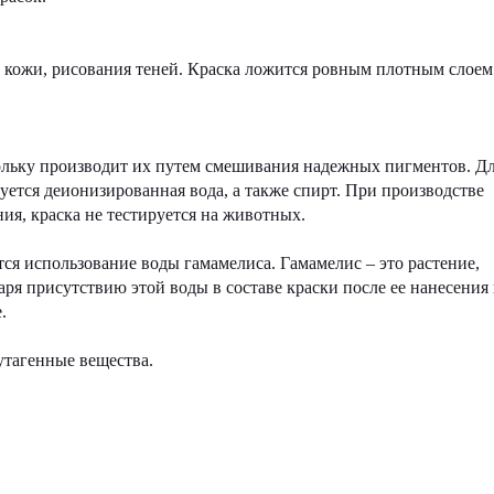
и кожи, рисования теней. Краска ложится ровным плотным слоем
скольку производит их путем смешивания надежных пигментов. Д
уется деионизированная вода, а также спирт. При производстве
я, краска не тестируется на животных.
тся использование воды гамамелиса. Гамамелис – это растение,
ря присутствию этой воды в составе краски после ее нанесения 
.
утагенные вещества.