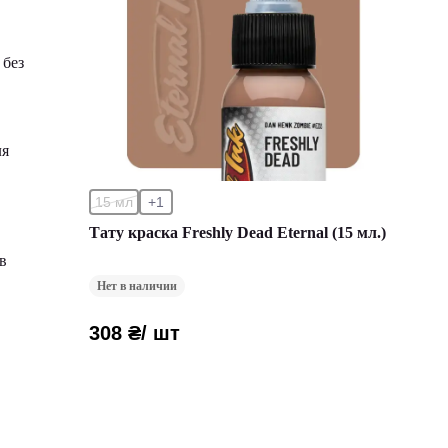
 без
ля
15 мл
+1
Тату краска Freshly Dead Eternal (15 мл.)
в
Нет в наличии
308 ₴
/ шт