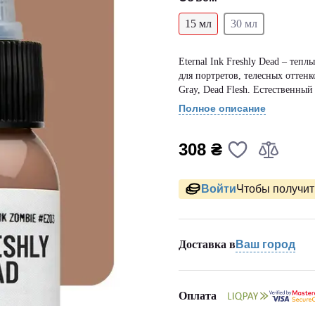
15 мл
30 мл
Eternal Ink Freshly Dead – теп
для портретов, телесных оттенк
Gray, Dead Flesh. Естественны
Полное описание
308 ₴
Войти
Чтобы получить
Доставка в
Ваш город
Оплата