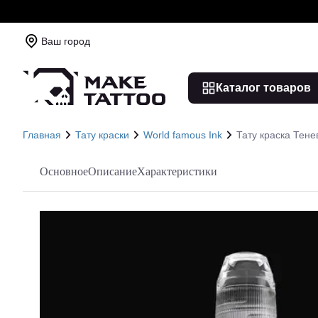
Ваш город
Каталог товаров
Главная
Тату краски
World famous Ink
Тату краска Тенев
Основное
Описание
Характеристики