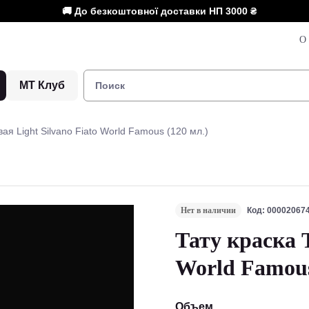
🚚 До безкоштовної доставки НП
3000 ₴
О 
МТ Клуб
ая Light Silvano Fiato World Famous (120 мл.)
Нет в наличии
Код: 00002067
Тату краска Т
World Famous
Объем