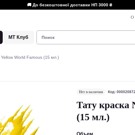
🚚 До безкоштовної доставки НП
3000 ₴
О 
МТ Клуб
 Yellow World Famous (15 мл.)
Нет в наличии
Код: 00002087
Тату краска 
(15 мл.)
Объем