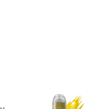
й
и в