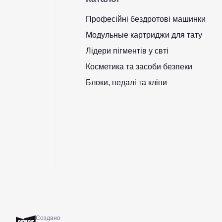
Професійні бездротові машинки
Модульные картриджи для тату
Лідери пігментів у свті
Косметика та засоби безпеки
Блоки, педалі та кліпи
Создано