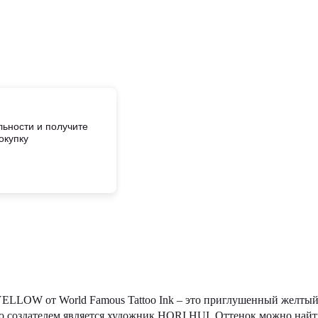
ьности и получите
окупку
LLOW от World Famous Tattoo Ink – это приглушенный желты
го создателем является художник HORI HUI. Оттенок можно найт