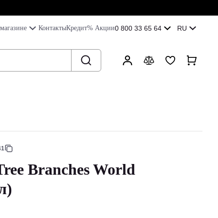
магазине
Контакты
Кредит
% Акции
0 800 33 65 64
RU
41
Tree Branches World
л)