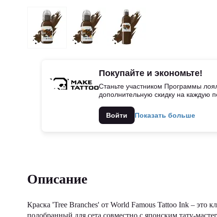
Покупайте и экономьте!
Станьте участником Программы лоял
дополнительную скидку на каждую п
Войти
Показать больше
Описание
Краска 'Tree Branches' от World Famous Tattoo Ink – это
подобранный для сета совместно с японским тату-масте