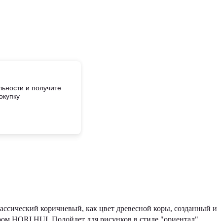
ьности и получите
окупку
 классический коричневый, как цвет древесной коры, созданный и
ром HORI HUI. Подойдет для рисунков в стиле "ориентал".