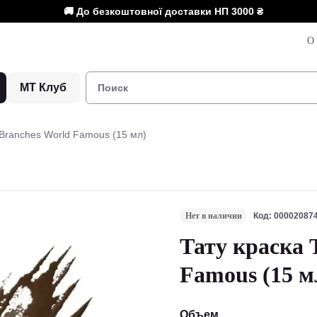
🚚 До безкоштовної доставки НП
3000 ₴
О 
МТ Клуб
 Branches World Famous (15 мл)
Нет в наличии
Код: 00002087
Тату краска 
Famous (15 м
Объем