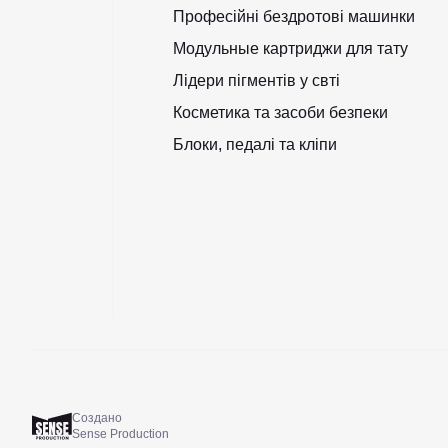
Професійні бездротові машинки
Модульные картриджи для тату
Лідери пігментів у свті
Косметика та засоби безпеки
Блоки, педалі та кліпи
Создано
Sense Production