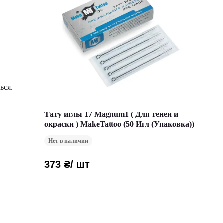
ься.
Тату иглы 17 Magnum1 ( Для теней и
окраски ) MakeTattoo (50 Игл (Упаковка))
Нет в наличии
373 ₴
/ шт