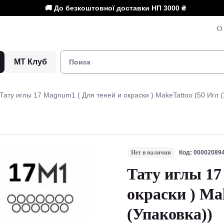
🚚 До безкоштовної доставки НП
3000 ₴
О 
МТ Клуб
Тату иглы 17 Magnum1 ( Для теней и окраски ) MakeTattoo (50 Игл (
Нет в наличии
Код: 00002089
Тату иглы 17
окраски ) Ma
(Упаковка))