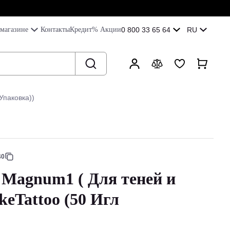
магазине
Контакты
Кредит
% Акции
0 800 33 65 64
RU
Упаковка))
40
 Magnum1 ( Для теней и
keTattoo (50 Игл