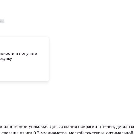
ьности и получите
окупку
 блистерной упаковке. Для создания покраски и теней, детализ
 сделаны из игл 0,3 мм диаметра, мелкой текстуры, оптимальной