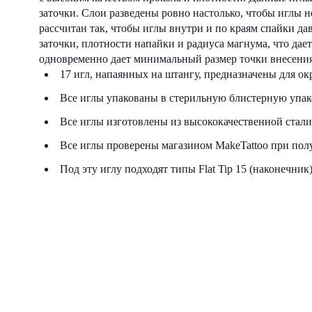
заточки. Слои разведены ровно настолько, чтобы иглы н
рассчитан так, чтобы иглы внутри и по краям спайки да
заточки, плотности напайки и радиуса магнума, что дае
одновременно дает минимальный размер точки внесения
17 игл, напаянных на штангу, предназначены для о
Все иглы упакованы в стерильную блистерную упако
Все иглы изготовлены из высококачественной стали 
Все иглы проверены магазином MakeTattoo при полу
Под эту иглу подходят типы Flat Tip 15 (наконечник)