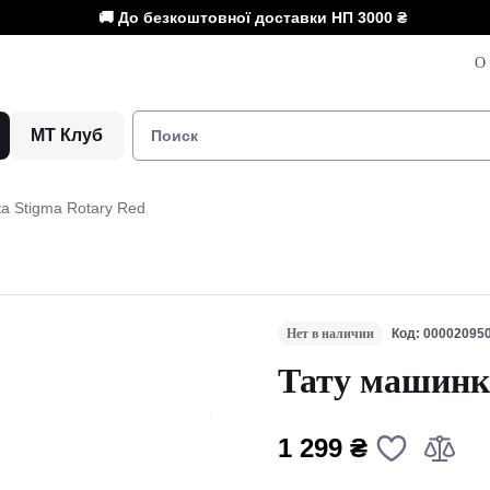
🚚 До безкоштовної доставки НП
3000 ₴
О 
МТ Клуб
а Stigma Rotary Red
Нет в наличии
Код: 00002095
Тату машинка
1 299 ₴