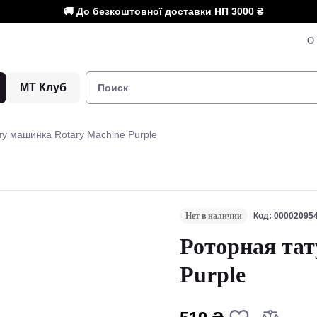
🚚 До безкоштовної доставки НП
3000 ₴
О 
МТ Клуб
ту машинка Rotary Machine Purple
Нет в наличии
Код: 00002095
Роторная тат
Purple