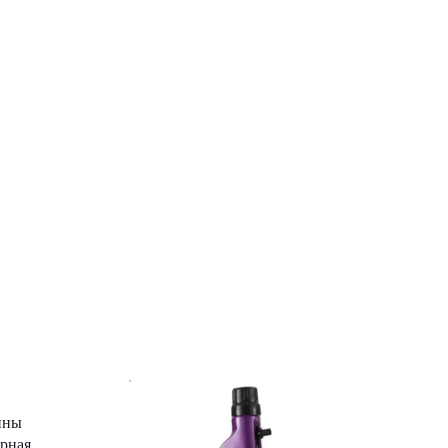
ины
орная