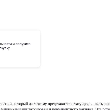
ьности и получите
окупку
троении, который дает этому представителю татуировочные маш
 машинками для татуировки и перманентного макияжа. Эта рот