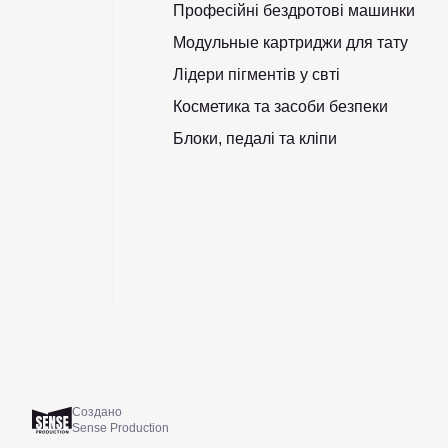
Професійні бездротові машинки
Модульные картриджи для тату
Лідери пігментів у свті
Косметика та засоби безпеки
Блоки, педалі та кліпи
Создано
Sense Production