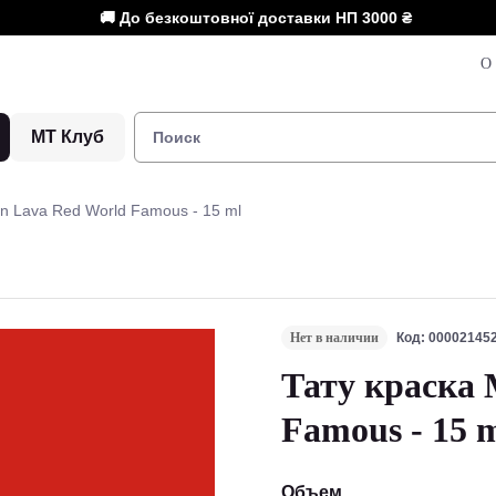
🚚 До безкоштовної доставки НП
3000 ₴
О 
МТ Клуб
n Lava Red World Famous - 15 ml
Нет в наличии
Код: 00002145
Тату краска 
Famous - 15 
Объем