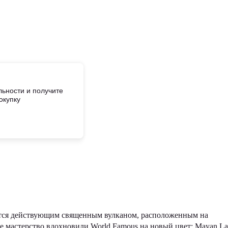
ьности и получите
окупку
яется действующим священным вулканом, расположенным на
е мастерство вдохновили World Famous на новый цвет: Mayan La