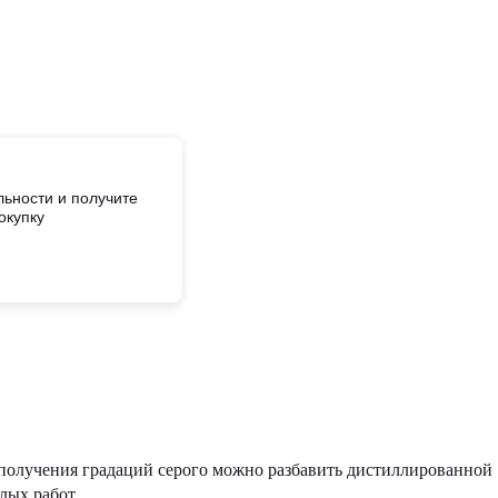
ьности и получите
окупку
я получения градаций серого можно разбавить дистиллированной
лых работ