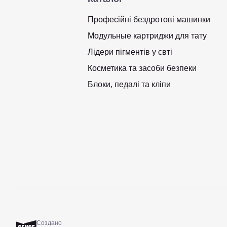
Професійні бездротові машинки
Модульные картриджи для тату
Лідери пігментів у свті
Косметика та засоби безпеки
Блоки, педалі та кліпи
Создано