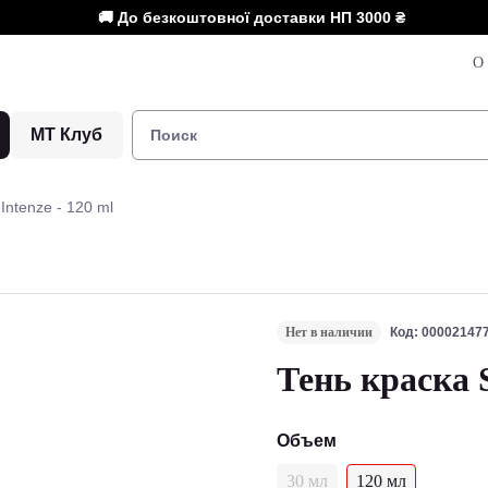
🚚 До безкоштовної доставки НП
3000 ₴
О 
МТ Клуб
Intenze - 120 ml
Нет в наличии
Код: 00002147
Тень краска 
Объем
30 мл
120 мл