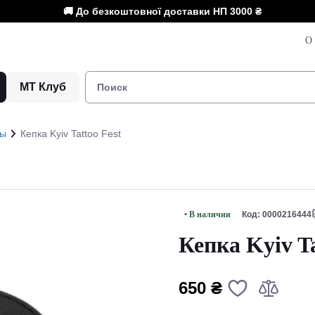
🚚 До безкоштовної доставки НП
3000 ₴
О 
МТ Клуб
ты
Кепка Kyiv Tattoo Fest
• В наличии
Код: 0000216444
Кепка Kyiv Ta
650 ₴