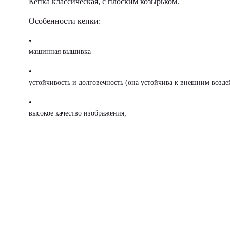
Кепка классическая, с плоским козырьком.
Особенности кепки:
•
машинная вышивка
•
устойчивость и долговечность (она устойчива к внешним возде
•
высокое качество изображения;