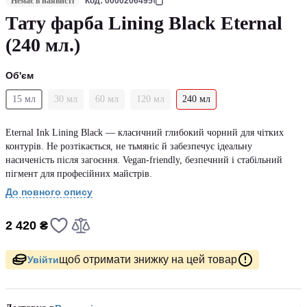
Немає в наявнсті
Код: 0000206495
Тату фарба Lining Black Eternal
(240 мл.)
Об'єм
15 мл
30 мл
60 мл
120 мл
240 мл
Eternal Ink Lining Black — класичний глибокий чорний для чітких
контурів. Не розтікається, не тьмяніє й забезпечує ідеальну
насиченість після загоєння. Vegan-friendly, безпечний і стабільний
пігмент для професійних майстрів.
До повного опису
2 420 ₴
щоб отримати знижку на цей товар
Увійти