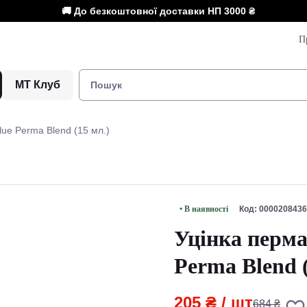
🚚 До безкоштовної доставки НП
3000 ₴
П
МТ Клуб
ue Perma Blend (15 мл.)
• В наявності
Код: 0000208436
Уцінка перма
Perma Blend (
205 ₴
/ шт
684 ₴