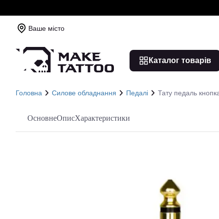
Ваше місто
Каталог товарів
Головна
Силове обладнання
Педалі
Тату педаль кнопк
Основне
Опис
Характеристики