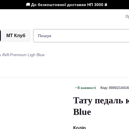
🚚 До безкоштовної доставки НП
3000 ₴
П
МТ Клуб
а AVA Premium Ligh Blue
• В наявності
Код: 0000214416
Тату педаль 
Blue
Колір