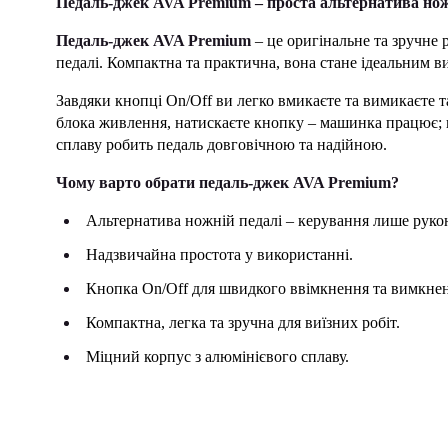
Педаль-джек AVA Premium – проста альтернатива но
Педаль-джек AVA Premium
– це оригінальне та зручне
педалі. Компактна та практична, вона стане ідеальним виб
Завдяки кнопці On/Off ви легко вмикаєте та вимикаєте 
блока живлення, натискаєте кнопку – машинка працює; н
сплаву робить педаль довговічною та надійною.
Чому варто обрати педаль-джек AVA Premium?
Альтернатива ножній педалі – керування лише руко
Надзвичайна простота у використанні.
Кнопка On/Off для швидкого ввімкнення та вимкне
Компактна, легка та зручна для виїзних робіт.
Міцний корпус з алюмінієвого сплаву.