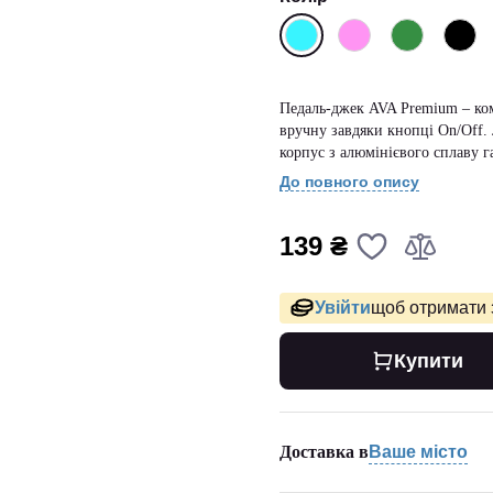
Педаль-джек AVA Premium – ко
вручну завдяки кнопці On/Off. 
корпус з алюмінієвого сплаву г
До повного опису
139 ₴
Увійти
щоб отримати 
Купити
Доставка в
Ваше місто