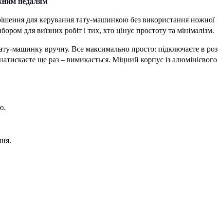
жним педалям
 рішення для керування тату-машинкою без використання ножної
ором для виїзних робіт і тих, хто цінує простоту та мінімалізм.
тату-машинку вручну. Все максимально просто: підключаєте в роз
атискаєте ще раз – вимикається. Міцний корпус із алюмінієвого
ю.
ння.