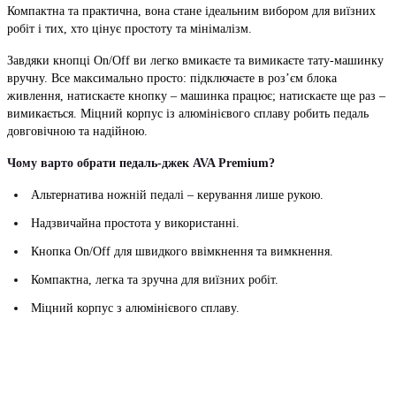
Компактна та практична, вона стане ідеальним вибором для виїзних
робіт і тих, хто цінує простоту та мінімалізм.
Завдяки кнопці On/Off ви легко вмикаєте та вимикаєте тату-машинку
вручну. Все максимально просто: підключаєте в роз’єм блока
живлення, натискаєте кнопку – машинка працює; натискаєте ще раз –
вимикається. Міцний корпус із алюмінієвого сплаву робить педаль
довговічною та надійною.
Чому варто обрати педаль-джек AVA Premium?
Альтернатива ножній педалі – керування лише рукою.
Надзвичайна простота у використанні.
Кнопка On/Off для швидкого ввімкнення та вимкнення.
Компактна, легка та зручна для виїзних робіт.
Міцний корпус з алюмінієвого сплаву.