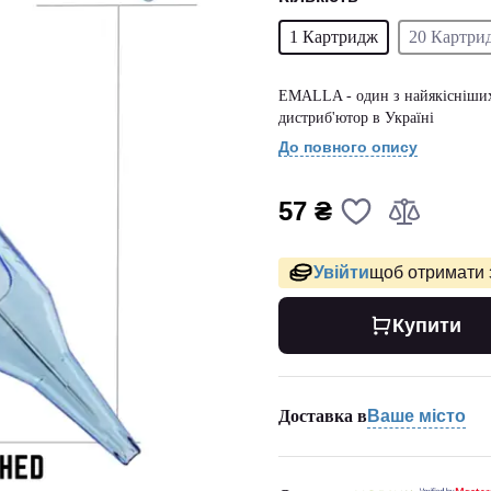
1 Картридж
20 Картри
EMALLA - один з найякісніших 
дистриб'ютор в Україні
До повного опису
57 ₴
Увійти
щоб отримати 
Купити
Доставка в
Ваше місто