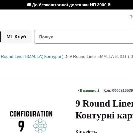
🚚 До безкоштовної доставки НП
3000 ₴
П
МТ Клуб
Round Liner EMALLA( Контурні )
9 Round Liner EMALLA ELIOT ( 0.
• В наявності
Код: 0000216539
9 Round Line
Контурні кар
Кількість