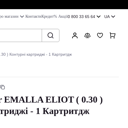
ро магазин
Контакти
Кредит
% Акції
0 800 33 65 64
UA
30 ) Контурні картриджі - 1 Картритдж
r EMALLA ELIOT ( 0.30 )
триджі - 1 Картритдж