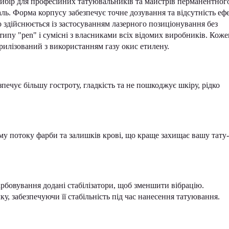
бір для професійних татуювальників та майстрів перманентног
ль. Форма корпусу забезпечує точне дозування та відсутність еф
 здійснюється із застосуванням лазерного позиціонування без
типу "pen" і сумісні з власниками всіх відомих виробників. Коже
илізований з використанням газу окис етилену.
печує більшу гостроту, гладкість та не пошкоджує шкіру, рідко
му потоку фарби та залишків крові, що краще захищає вашу тату-
рбовування додані стабілізатори, щоб зменшити вібрацію.
у, забезпечуючи її стабільність під час нанесення татуювання.