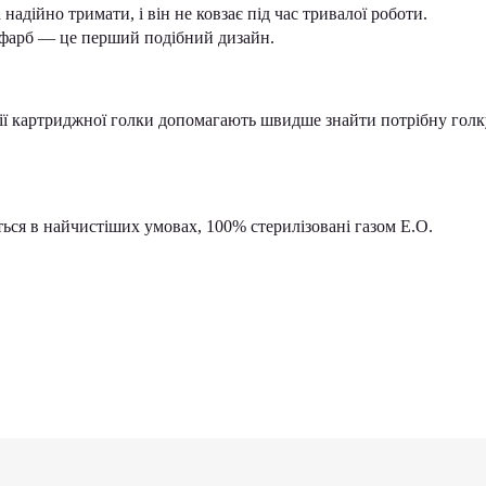
надійно тримати, і він не ковзає під час тривалої роботи.
 фарб — це перший подібний дизайн.
ації картриджної голки допомагають швидше знайти потрібну голк
ться в найчистіших умовах, 100% стерилізовані газом E.O.