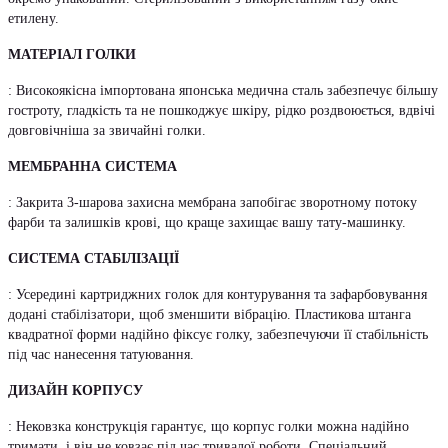
етилену.
МАТЕРІАЛ ГОЛКИ
: Високоякісна імпортована японська медична сталь забезпечує більшу
гостроту, гладкість та не пошкоджує шкіру, рідко роздвоюється, вдвічі
довговічніша за звичайні голки.
МЕМБРАННА СИСТЕМА
: Закрита 3-шарова захисна мембрана запобігає зворотному потоку
фарби та залишків крові, що краще захищає вашу тату-машинку.
СИСТЕМА СТАБІЛІЗАЦІЇ
: Усередині картриджних голок для контурування та зафарбовування
додані стабілізатори, щоб зменшити вібрацію. Пластикова штанга
квадратної форми надійно фіксує голку, забезпечуючи її стабільність
під час нанесення татуювання.
ДИЗАЙН КОРПУСУ
: Нековзка конструкція гарантує, що корпус голки можна надійно
тримати, і він не ковзає під час тривалої роботи. Спеціальний