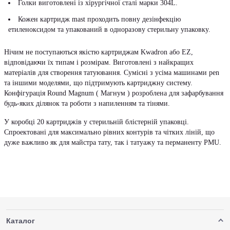
Голки виготовлені із хірургічної сталі марки 304L.
Кожен картридж mast проходить повну дезінфекцію
етиленоксидом та упакований в одноразову стерильну упаковку.
Нічим не поступаються якістю картриджам Kwadron або EZ,
відповідаючи їх типам і розмірам. Виготовлені з найкращих
матеріалів для створення татуювання. Сумісні з усіма машинами pen
та іншими моделями, що підтримують картриджну систему.
Конфігурація Round Magnum ( Магнум ) розроблена для зафарбування
будь-яких ділянок та роботи з напиленням та тінями.
У коробці 20 картриджів у стерильній блістерній упаковці.
Спроектовані для максимально рівних контурів та чітких ліній, що
дуже важливо як для майстра тату, так і татуажу та перманенту PMU.
Каталог