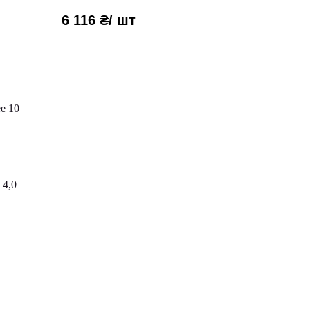
6 116 ₴
/ шт
е 10
 4,0