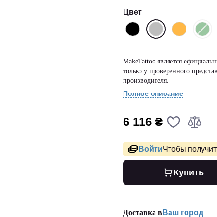
Цвет
MakeTattoo является официал
только у проверенного представ
производителя.
Полное описание
6 116 ₴
Войти
Чтобы получить
Купить
Доставка в
Ваш город