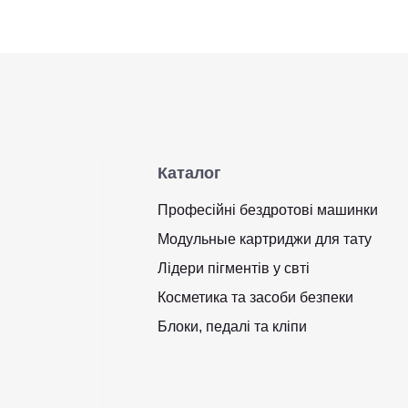
Каталог
Професійні бездротові машинки
Модульные картриджи для тату
Лідери пігментів у свті
Косметика та засоби безпеки
Блоки, педалі та кліпи