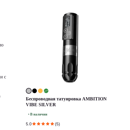
ло
и с
в
Беспроводная татуировка AMBITION
VIBE SILVER
• В наличии
5.0
(5)