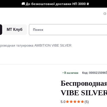
🚚 До безкоштовної доставки НП
3000 ₴
О 
МТ Клуб
роводная татуировка AMBITION VIBE SILVER
• В наличии
Код: 0000215096
Беспроводна
VIBE SILVE
5.0
(5)